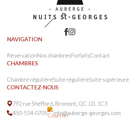
NAVIGATION
Réservation
Nos chambres
Forfaits
Contact
CHAMBRES
Chambre régulière
Suite régulière
Suite supérieure
CONTACTEZ-NOUS
792 rue Shefford, Bromont, QC J2L 1C3
450-534-0705
info@auberge-georges.com